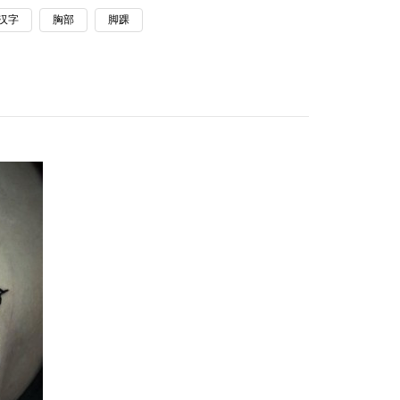
汉字
胸部
脚踝