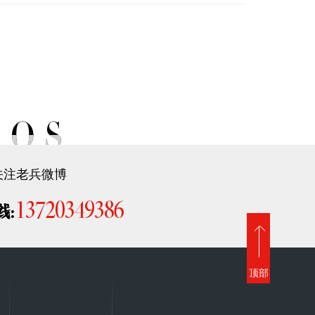
关注老兵微博
13720349386
线:
顶部