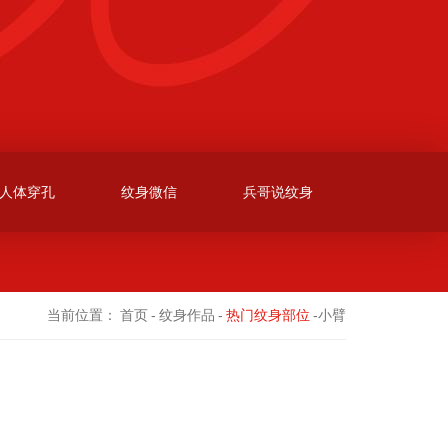
人体穿孔
纹身微信
兵哥说纹身
当前位置：
首页
-
纹身作品
-
热门纹身部位
-小臂