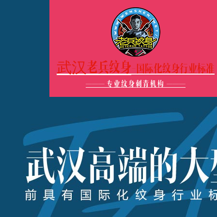
武汉老兵纹身
-国际化纹身行业标准
———
专业纹身刺青机构
———