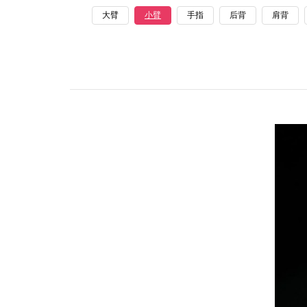
大臂
小臂
手指
后背
肩背