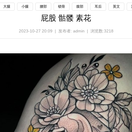
大腿
小腿
腰部
锁骨
腹部
耳后
英文
屁股 骷髅 素花
2023-10-27 20:09 | 发布者: admin | 浏览数:3218