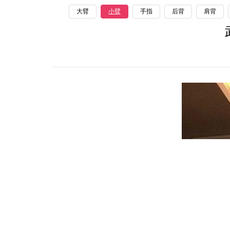
大臂
小臂
手指
后背
肩背