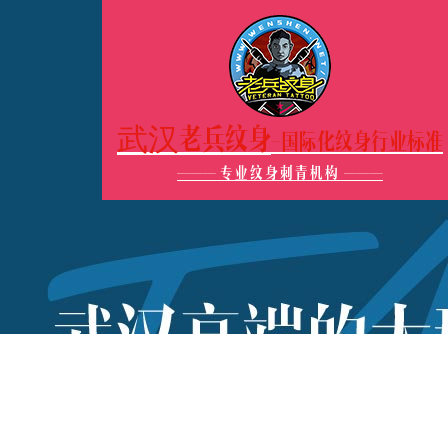
武汉老兵纹身
-国际化纹身行业标准
———
专业纹身刺青机构
———