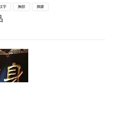
汉字
胸部
脚踝
品