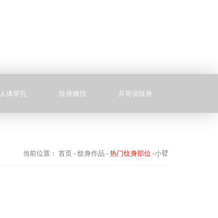
人体穿孔
纹身微信
兵哥说纹身
当前位置：
首页
-
纹身作品
-
热门纹身部位
-小臂