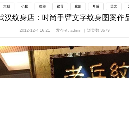
大腿
小腿
腰部
锁骨
腹部
耳后
英文
武汉纹身店：时尚手臂文字纹身图案作
2012-12-4 16:21 | 发布者: admin | 浏览数:3579