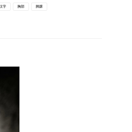
汉字
胸部
脚踝