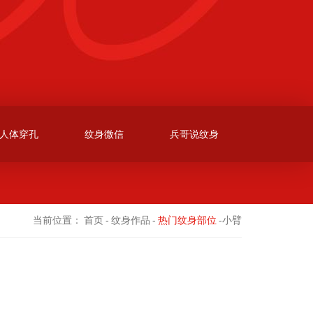
人体穿孔
纹身微信
兵哥说纹身
当前位置：
首页
-
纹身作品
-
热门纹身部位
-小臂