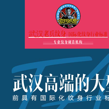
武汉老兵纹身
-国际化纹身行业标准
———
专业纹身刺青机构
———