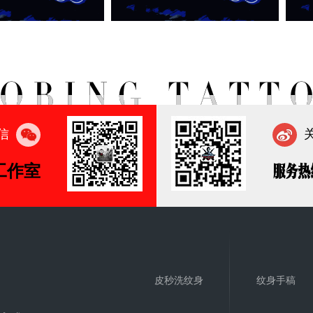
信
工作室
服务热
皮秒洗纹身
纹身手稿