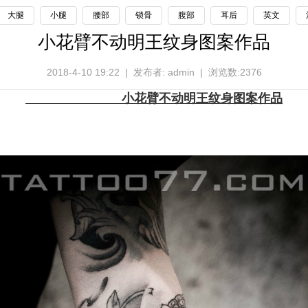
大腿
小腿
腰部
锁骨
腹部
耳后
英文
小花臂不动明王纹身图案作品
2018-4-10 19:22 | 发布者: admin | 浏览数:2376
小花臂不动明王
纹身图案
作品