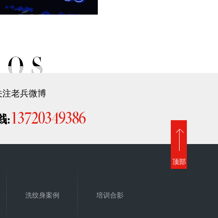
关注老兵微博
13720349386
线:
顶部
洗纹身案例
培训合影