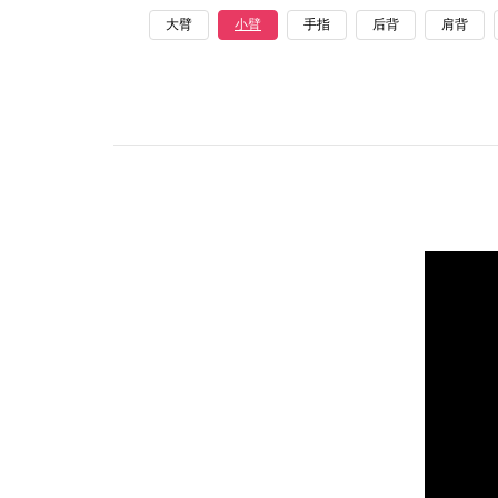
大臂
小臂
手指
后背
肩背