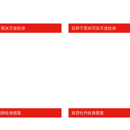
子黑灰天使纹身
后脖子黑灰写实天使纹身
翅膀纹身图案
肩背牡丹纹身图案