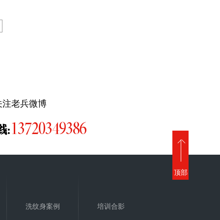
关注老兵微博
13720349386
线:
顶部
洗纹身案例
培训合影