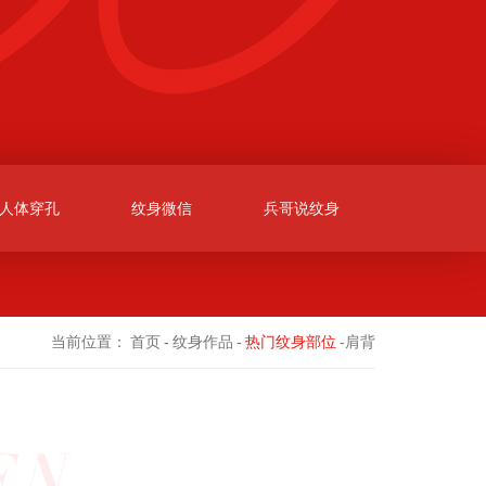
人体穿孔
纹身微信
兵哥说纹身
当前位置：
首页
-
纹身作品
-
热门纹身部位
-肩背
EN