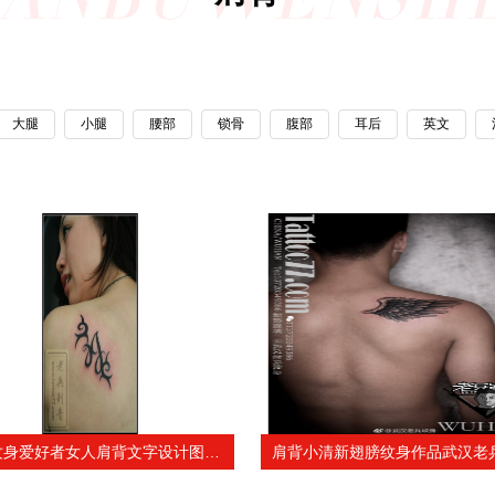
大腿
小腿
腰部
锁骨
腹部
耳后
英文
随州纹身爱好者女人肩背文字设计图腾化图案作品欣赏