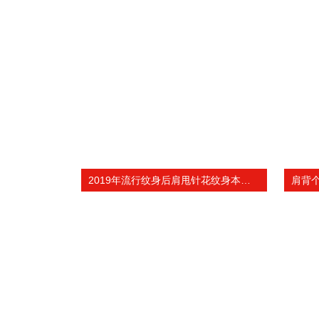
2019年流行纹身后肩甩针花纹身本店作品
肩背