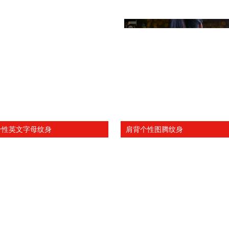
个性英文字母纹身
肩背个性图腾纹身