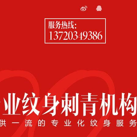
服务热线：
13720349386