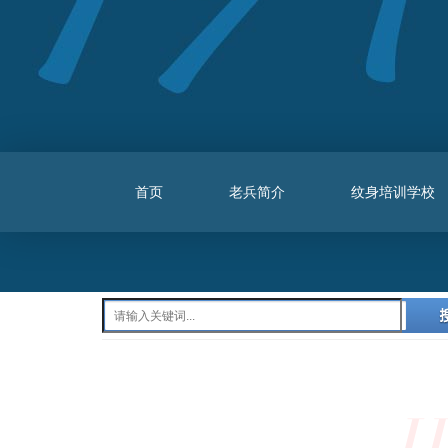
首页
老兵简介
纹身培训学校
J