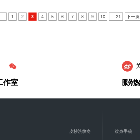
1
2
3
4
5
6
7
8
9
10
... 21
下一页
信
工作室
服务热
皮秒洗纹身
纹身手稿