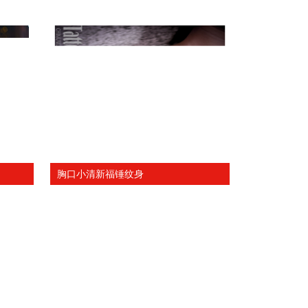
胸口小清新福锤纹身