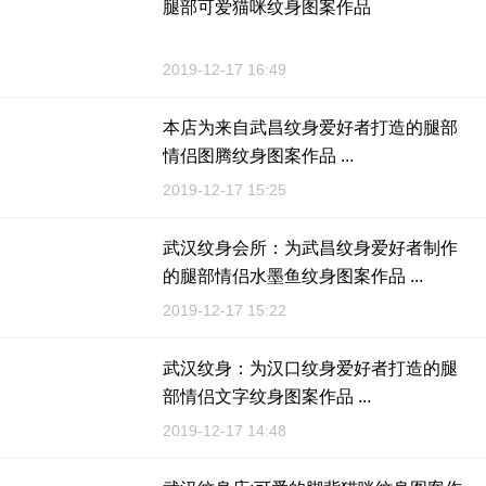
腿部可爱猫咪纹身图案作品
2019-12-17 16:49
本店为来自武昌纹身爱好者打造的腿部
情侣图腾纹身图案作品 ...
2019-12-17 15:25
武汉纹身会所：为武昌纹身爱好者制作
的腿部情侣水墨鱼纹身图案作品 ...
2019-12-17 15:22
武汉纹身：为汉口纹身爱好者打造的腿
部情侣文字纹身图案作品 ...
2019-12-17 14:48