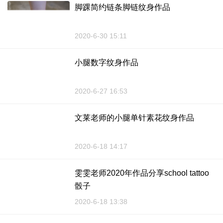
脚踝简约链条脚链纹身作品
2020-6-30 15:11
小腿数字纹身作品
2020-6-27 16:53
文莱老师的小腿单针素花纹身作品
2020-6-18 14:17
雯雯老师2020年作品分享school tattoo
骰子
2020-6-18 13:38