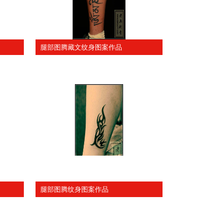
腿部图腾藏文纹身图案作品
腿部图腾纹身图案作品