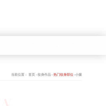
人体穿孔
纹身微信
兵哥说纹身
当前位置：
首页
-
纹身作品
-
热门纹身部位
-小腿
EN