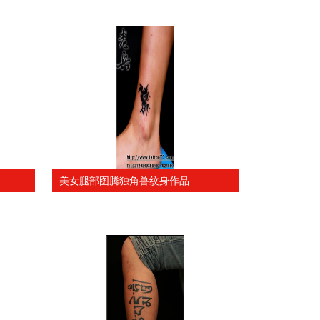
美女腿部图腾独角兽纹身作品