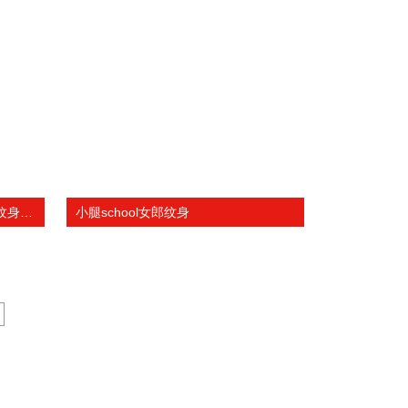
武汉专业纹身店：美女腿部樱桃纹身图案作品
小腿school女郎纹身